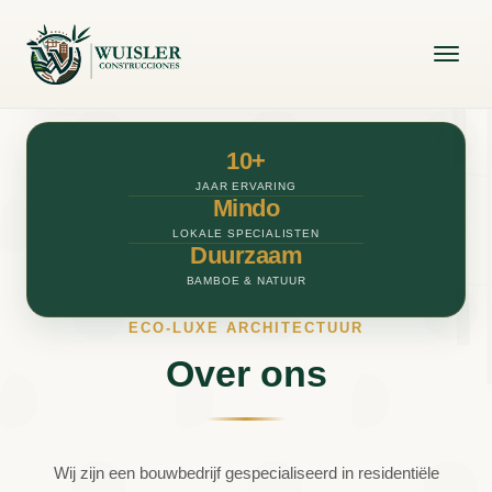
identiteit
Wij creëren hedendaagse projecten met behulp van
natuurlijke materialen, verantwoorde oplossingen en
lokale expertise.
Ontdek onze aanpak
10+
JAAR ERVARING
Mindo
Diensten
LOKALE SPECIALISTEN
Duurzaam
BAMBOE & NATUUR
ECO-LUXE ARCHITECTUUR
Over ons
Wij zijn een bouwbedrijf gespecialiseerd in residentiële